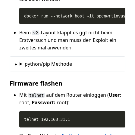
docker run --network host -it openwrtinvasion
Beim
-Layout klappt es ggf nicht beim
v2
Erstversuch und man muss den Exploit ein
zweites mal anwenden.
python/pip Methode
Firmware flashen
Mit
auf dem Router einloggen (
User:
telnet
root,
Passwort:
root):
telnet 192.168.31.1