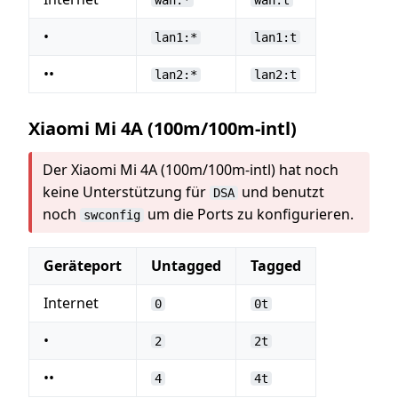
wan:*
wan:t
•
lan1:*
lan1:t
••
lan2:*
lan2:t
Xiaomi Mi 4A (100m/100m-intl)
Der Xiaomi Mi 4A (100m/100m-intl) hat noch
keine Unterstützung für
und benutzt
DSA
noch
um die Ports zu konfigurieren.
swconfig
Geräteport
Untagged
Tagged
Internet
0
0t
•
2
2t
••
4
4t