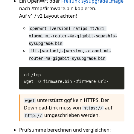
Ein OpenWrt oder
Freifunk sysupgrade Image
nach /tmp/firmware.bin kopieren.
Auf v1 / v2 Layout achten!
openwrt-[version]-ramips-mt7621-
xiaomi_mi-router-4a-gigabit-squashfs-
sysupgrade.bin
fff-[variant]-[version]-xiaomi_mi-
router-4a-gigabit-sysupgrade.bin
wget -O firmware.bin <firmware-url>
unterstützt ggf kein HTTPS. Der
wget
Download-Link muss von
auf
https://
umgeschrieben werden.
http://
Prüfsumme berechnen und vergleichen: